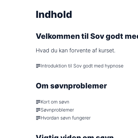
Indhold
Velkommen til Sov godt m
Hvad du kan forvente af kurset. 
Introduktion til Sov godt med hypnose
Om søvnproblemer
Kort om søvn
Søvnproblemer
Hvordan søvn fungerer
Vigtig viden om søvn