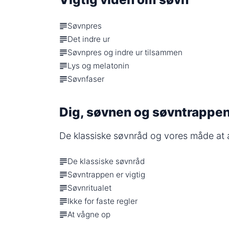
Søvnpres
Det indre ur
Søvnpres og indre ur tilsammen
Lys og melatonin
Søvnfaser
Dig, søvnen og søvntrappe
De klassiske søvnråd og vores måde at
De klassiske søvnråd
Søvntrappen er vigtig
Søvnritualet
Ikke for faste regler
At vågne op